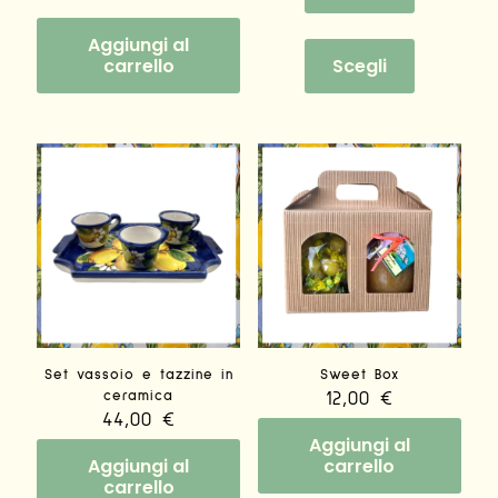
Questo
Aggiungi al
prodotto
carrello
Scegli
ha
più
varianti.
Le
opzioni
possono
essere
scelte
nella
pagina
del
prodotto
Set vassoio e tazzine in
Sweet Box
ceramica
12,00
€
44,00
€
Aggiungi al
Aggiungi al
carrello
carrello