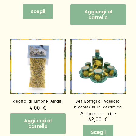
Questo
prodotto
Scegli
Aggiungi al
ha
carrello
più
varianti.
Le
opzioni
possono
essere
scelte
nella
pagina
del
prodotto
Risotto al Limone Amalfi
Set Bottiglia, vassoio,
4,00
€
bicchierini in ceramica
A partire da:
62,00
€
Aggiungi al
carrello
Scegli