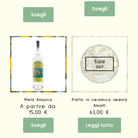
Questo
prodotto
Scegli
prodotto
ha
Scegli
ha
più
più
varianti.
varianti.
Le
Le
opzioni
opzioni
possono
possono
essere
essere
scelte
scelte
nella
Sold
nella
pagina
out
pagina
del
del
prodotto
prodotto
Mela Annurca
Piatto in ceramica veduta
A partire da:
Amalfi
15,00
€
63,00
€
Scegli
Leggi tutto
Questo