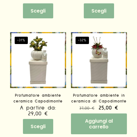
Questo
Questo
prodotto
prodotto
Scegli
Scegli
ha
ha
più
più
varianti.
varianti.
Le
Le
opzioni
opzioni
-31%
-32%
possono
possono
essere
essere
scelte
scelte
nella
nella
pagina
pagina
del
del
prodotto
prodotto
Profumatore ambiente
Profumatore ambiente in
ceramica Capodimonte
ceramica di Capodimonte
A partire da:
Il
25,00
€
Il
37,00
€
29,00
€
prezzo
prezz
originale
attual
Aggiungi al
era:
è:
Scegli
carrello
37,00 €.
25,00 €