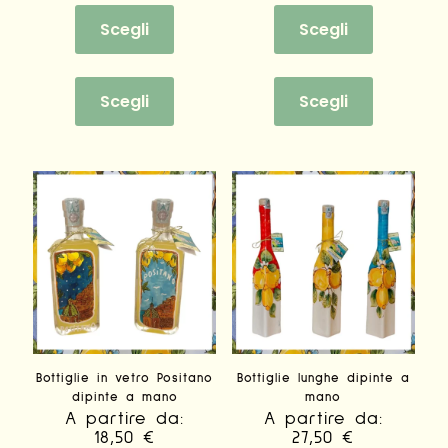
Scegli
Scegli
Questo
Questo
prodotto
prodotto
Scegli
Scegli
ha
ha
più
più
varianti.
varianti.
Le
Le
opzioni
opzioni
possono
possono
essere
essere
scelte
scelte
nella
nella
pagina
pagina
del
del
prodotto
prodotto
Bottiglie in vetro Positano
Bottiglie lunghe dipinte a
dipinte a mano
mano
A partire da:
A partire da:
18,50
€
27,50
€