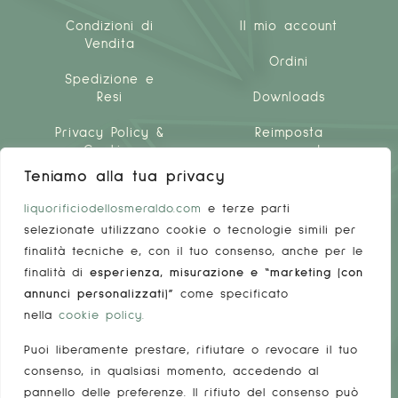
Condizioni di
Il mio account
Vendita
Ordini
Spedizione e
Resi
Downloads
Privacy Policy &
Reimposta
Cookies
password
Teniamo alla tua privacy
liquorificiodellosmeraldo.com
e terze parti
selezionate utilizzano cookie o tecnologie simili per
finalità tecniche e, con il tuo consenso, anche per le
finalità di
esperienza, misurazione e “marketing (con
LINKS UTILI
annunci personalizzati)”
come specificato
FAQ
nella
cookie policy
.
Puoi liberamente prestare, rifiutare o revocare il tuo
Come fare la spesa
consenso, in qualsiasi momento, accedendo al
Il nostro Team
pannello delle preferenze. Il rifiuto del consenso può