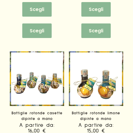
Scegli
Scegli
Questo
Questo
prodotto
prodotto
Scegli
Scegli
ha
ha
più
più
varianti.
varianti.
Le
Le
opzioni
opzioni
possono
possono
essere
essere
scelte
scelte
nella
nella
pagina
pagina
del
del
prodotto
prodotto
Bottiglie rotonde casette
Bottiglie rotonde limone
dipinte a mano
dipinte a mano
A partire da:
A partire da:
16,00
€
15,00
€