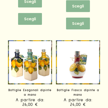
Scegli
Scegli
Questo
prodotto
Questo
Scegli
ha
prodotto
Scegli
più
ha
varianti.
più
Le
varianti.
opzioni
Le
possono
opzioni
essere
possono
scelte
essere
nella
scelte
pagina
nella
del
pagina
prodotto
del
prodotto
Bottiglie Esagonali dipinte
Bottiglie Fiasco dipinte a
a mano
mano
A partire da:
A partire da:
26,00
€
24,00
€