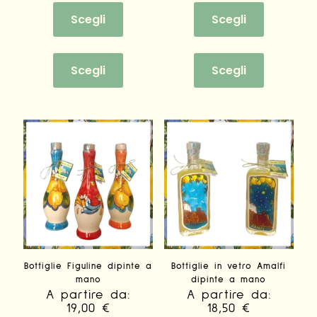
Scegli
Scegli
Questo
Questo
prodotto
prodotto
Scegli
Scegli
ha
ha
più
più
varianti.
varianti.
Le
Le
opzioni
opzioni
possono
possono
essere
essere
scelte
scelte
nella
nella
pagina
pagina
del
del
prodotto
prodotto
Bottiglie Figuline dipinte a
Bottiglie in vetro Amalfi
mano
dipinte a mano
A partire da:
A partire da:
19,00
€
18,50
€