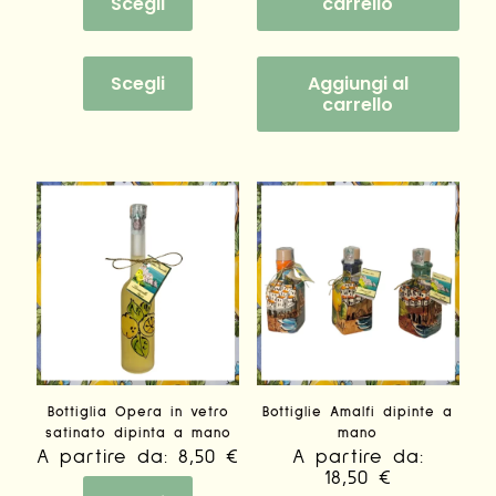
Scegli
carrello
Questo
prodotto
Scegli
Aggiungi al
ha
carrello
più
varianti.
Le
opzioni
possono
essere
scelte
nella
pagina
del
prodotto
Bottiglia Opera in vetro
Bottiglie Amalfi dipinte a
satinato dipinta a mano
mano
A partire da:
8,50
€
A partire da:
18,50
€