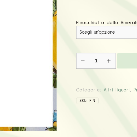
FInocchietto dello Smera
Finocchietto
quantità
Categorie:
Altri liquori
,
P
SKU:
FIN