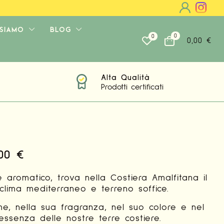
 SIAMO
BLOG
0
0
0,00
€
Alta Qualità
Prodotti certificati
,00
€
 e aromatico, trova nella Costiera Amalfitana il
 clima mediterraneo e terreno soffice.
me, nella sua fragranza, nel suo colore e nel
essenza delle nostre terre costiere.