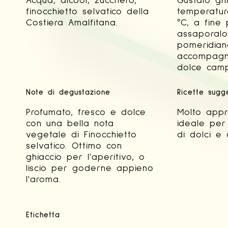
Acqua, alcool, zucchero,
Gustalo ghi
finocchietto selvatico della
temperatura
Costiera Amalfitana.
°C, a fine
assaporalo
pomeridia
accompagn
dolce cam
Note di degustazione
Ricette sugg
Profumato, fresco e dolce
Molto appre
con una bella nota
ideale per
vegetale di Finocchietto
di dolci e c
selvatico. Ottimo con
ghiaccio per l'aperitivo, o
liscio per goderne appieno
l'aroma.
Etichetta