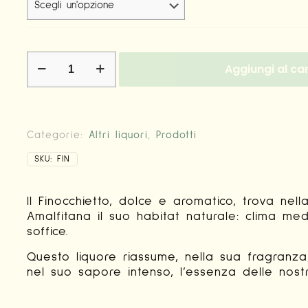
Finocchietto
Aggiungi al car
quantità
Categorie:
Altri liquori
,
Prodotti
SKU:
FIN
Il Finocchietto, dolce e aromatico, trova nell
Amalfitana il suo habitat naturale: clima me
soffice.
Questo liquore riassume, nella sua fragranza
nel suo sapore intenso, l’essenza delle nostr