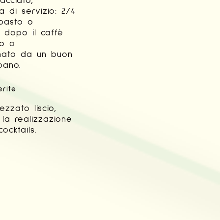
acciato,
 di servizio: 2/4
 pasto o
 dopo il caffè
no o
ato da un buon
pano.
erite
zzato liscio,
 la realizzazione
ocktails.