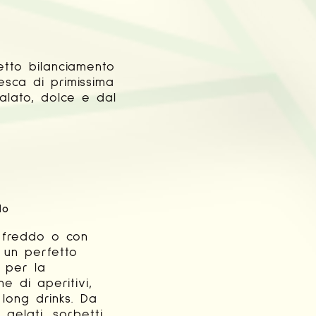
tto bilanciamento
esca di primissima
palato, dolce e dal
lo
 freddo o con
è un perfetto
e per la
e di aperitivi,
 long drinks. Da
 gelati, sorbetti