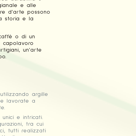
gianale e alle
ere d'arte possono
 storia e la
caffè o di un
n capolavoro
tigiani, un'arte
po.
tilizzando argille
 e lavorate a
e.
nici e intricati.
urazioni, tra cui
, tutti realizzati