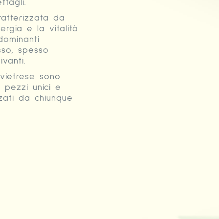
tagli.
atterizzata da
ergia e la vitalità
dominanti
osso, spesso
vanti.
 vietrese sono
 pezzi unici e
zati da chiunque