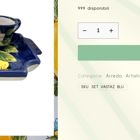
999 disponibili
Set
vassoio
e
tazzine
in
ceramica
quantità
Categorie:
Arredo
,
Artist
SKU:
SET VASTAZ BLU