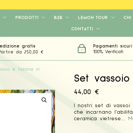
PRODOTTI
B2B
LEMON TOUR
CHI
CONTATTI
edizione gratis
Pagamenti sicuri
100% Verificati
Partire da 250,00 €
soio e tazzine in
Set vassoio
44,00
€
I nostri set di vasso
che incarnano l’abilit
ceramica vietrese….
M