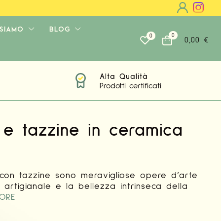
 SIAMO
BLOG
0
0
0,00
€
Alta Qualità
Prodotti certificati
 e tazzine in ceramica
i con tazzine sono meravigliose opere d’arte
à artigianale e la bellezza intrinseca della
ORE