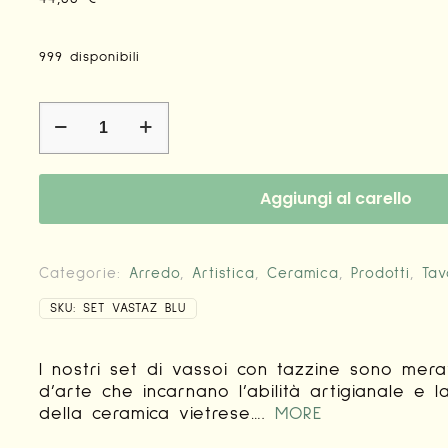
999 disponibili
Set
vassoio
e
tazzine
in
Aggiungi al carello
ceramica
quantità
Categorie:
Arredo
,
Artistica
,
Ceramica
,
Prodotti
,
Tav
SKU:
SET VASTAZ BLU
I nostri set di vassoi con tazzine sono mera
d’arte che incarnano l’abilità artigianale e l
della ceramica vietrese….
MORE