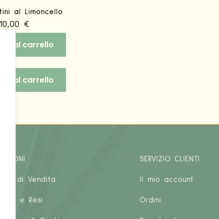
tini al Limoncello
10,00
€
gi al carrello
gi al carrello
e
n
MAZIONI
SERVIZIO CLIENTI
ioni di Vendita
Il mio account
ione e Resi
Ordini