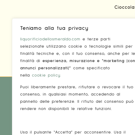
Cioccola
Aggiun
Teniamo alla tua privacy
liquorificiodellosmeraldo.com
e terze parti
selezionate utilizzano cookie o tecnologie simili per
Aggiun
finalità tecniche e, con il tuo consenso, anche per l
finalità di
esperienza, misurazione e “marketing (co
annunci personalizzati)”
come specificato
nella
cookie policy
.
Puoi liberamente prestare, rifiutare o revocare il tuo
consenso, in qualsiasi momento, accedendo al
INFOR
pannello delle preferenze. Il rifiuto del consenso può
rendere non disponibili le relative funzioni.
Condiz
Spediz
Usa il pulsante “Accetta” per acconsentire. Usa il