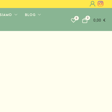
 SIAMO
BLOG
0
0
0,00
€