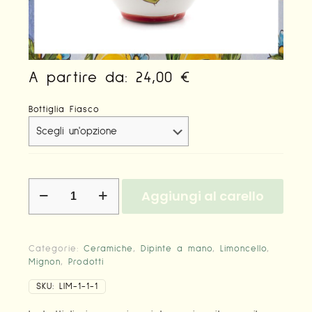
A partire da:
24,00
€
Bottiglia Fiasco
Bottiglie
Aggiungi al carello
Fiasco
dipinte
a
mano
Categorie:
Ceramiche
,
Dipinte a mano
,
Limoncello
,
quantità
Mignon
,
Prodotti
SKU:
LIM-1-1-1