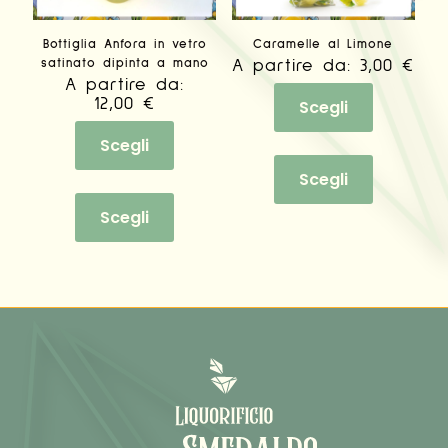
Bottiglia Anfora in vetro
Caramelle al Limone
satinato dipinta a mano
A partire da:
3,00
€
A partire da:
12,00
€
Scegli
Scegli
Questo
prodotto
Scegli
Questo
ha
prodotto
più
Scegli
ha
varianti.
più
Le
varianti.
opzioni
Le
possono
opzioni
essere
possono
scelte
essere
nella
scelte
pagina
nella
del
pagina
prodotto
del
prodotto