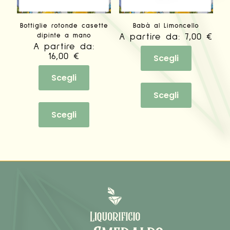
Bottiglie rotonde casette
Babà al Limoncello
dipinte a mano
A partire da:
7,00
€
A partire da:
16,00
€
Scegli
Scegli
Questo
prodotto
Scegli
Questo
ha
prodotto
più
Scegli
ha
varianti.
più
Le
varianti.
opzioni
Le
possono
opzioni
essere
possono
scelte
essere
nella
scelte
pagina
nella
del
pagina
prodotto
del
prodotto