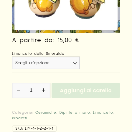
A partire da:
15,00
€
Limoncello dello Smeraldo
Bottiglie
Aggiungi al carello
rotonde
limone
dipinte
a
Categorie:
Ceramiche
,
Dipinte a mano
,
Limoncello
,
mano
Prodotti
quantità
SKU:
LIM-1-1-2-2-1-1