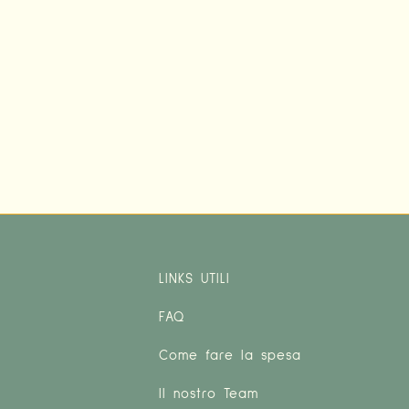
LINKS UTILI
FAQ
Come fare la spesa
Il nostro Team