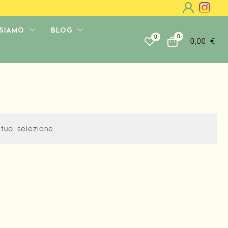
 SIAMO
BLOG
0
0
0,00
€
tua selezione.