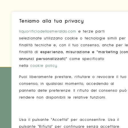
Teniamo alla tua privacy
liquorificiodellosmeraldo.com
e terze parti
selezionate utilizzano cookie o tecnologie simili per
finalità tecniche e, con il tuo consenso, anche per l
finalità di
esperienza, misurazione e “marketing (co
annunci personalizzati)”
come specificato
nella
cookie policy
.
Puoi liberamente prestare, rifiutare o revocare il tuo
consenso, in qualsiasi momento, accedendo al
INFOR
pannello delle preferenze. Il rifiuto del consenso può
rendere non disponibili le relative funzioni.
Condiz
Spediz
Usa il pulsante “Accetta” per acconsentire. Usa il
Privac
pulsante “Rifiuta” per continuare senza accettare.
Limoncello, Liquori e Ceramiche d'autore