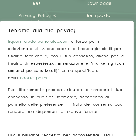
Resi
Downloads
Privacy Policy &
Reimposta
Cookies
password
Teniamo alla tua privacy
liquorificiodellosmeraldo.com
e terze parti
selezionate utilizzano cookie o tecnologie simili per
finalità tecniche e, con il tuo consenso, anche per le
finalità di
esperienza, misurazione e “marketing (con
LINKS UTILI
annunci personalizzati)”
come specificato
FAQ
nella
cookie policy
.
Puoi liberamente prestare, rifiutare o revocare il tuo
Come fare la spesa
consenso, in qualsiasi momento, accedendo al
Il nostro Team
pannello delle preferenze. Il rifiuto del consenso può
rendere non disponibili le relative funzioni.
Notizie
Usa il pulsante “Accetta” per acconsentire. Usa il