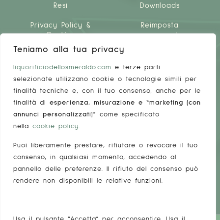
Resi
Downloads
Privacy Policy &
Reimposta
Cookies
password
Teniamo alla tua privacy
liquorificiodellosmeraldo.com
e terze parti
selezionate utilizzano cookie o tecnologie simili per
finalità tecniche e, con il tuo consenso, anche per le
finalità di
esperienza, misurazione e “marketing (con
LINKS UTILI
annunci personalizzati)”
come specificato
FAQ
nella
cookie policy
.
Puoi liberamente prestare, rifiutare o revocare il tuo
Come fare la spesa
consenso, in qualsiasi momento, accedendo al
Il nostro Team
pannello delle preferenze. Il rifiuto del consenso può
rendere non disponibili le relative funzioni.
Notizie
Usa il pulsante “Accetta” per acconsentire. Usa il